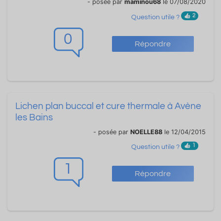
- posée par
maminou68
le 07/08/2020
2
Question utile ?
0
Répondre
Lichen plan buccal et cure thermale à Avène
les Bains
- posée par
NOELLE88
le 12/04/2015
1
Question utile ?
1
Répondre