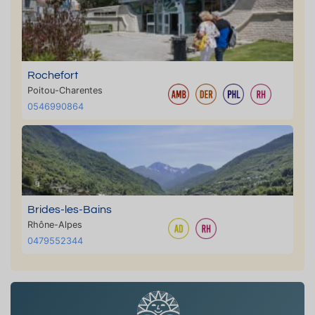
Rochefort
Poitou-Charentes
0546990864
Brides-les-Bains
Rhône-Alpes
0479552344