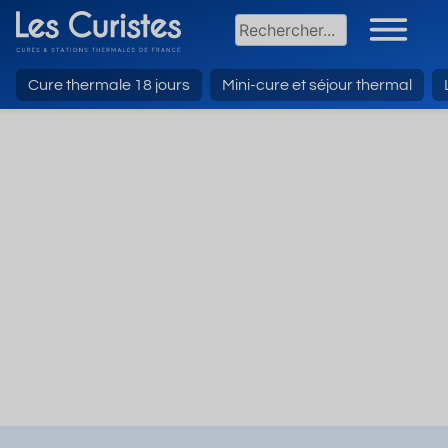
Cure thermale 18 jours
Mini-cure et séjour thermal