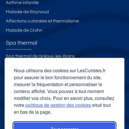
Asthme infantile
Maladie de Raynaud
Affections cutanées et thermalisme
Maladie de Crohn
Spa thermal
Spa thermal de Gréoux-les-Bains
Spa Thermal de Haute-Provence
Nous utilisons des cookies sur LesCuristes.fr
Spa thermal des Thermes de Bains-les-Bains
pour assurer le bon fonctionnement du site,
mesurer la fréquentation et personnaliser le
Spa Villa Pompéi
contenu affiché. Vous pouvez à tout moment
Carte cadeau spa Vichy
modifier vos choix. Pour en savoir plus, consultez
Carte cadeau spa Bagnoles-de-l'Orne
notre
politique de gestion des cookies
situé tout
en bas de la page.
Carte cadeau spa Saubusse
Carte cadeau spa Châtel-Guyon