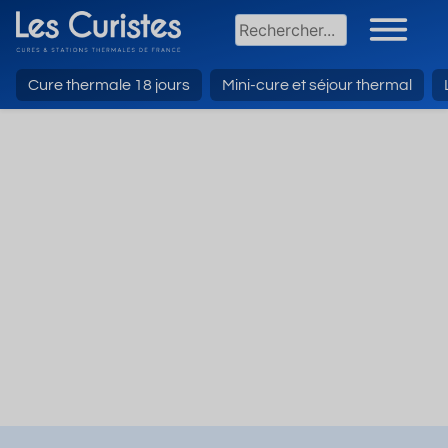
Cure thermale 18 jours
Mini-cure et séjour thermal