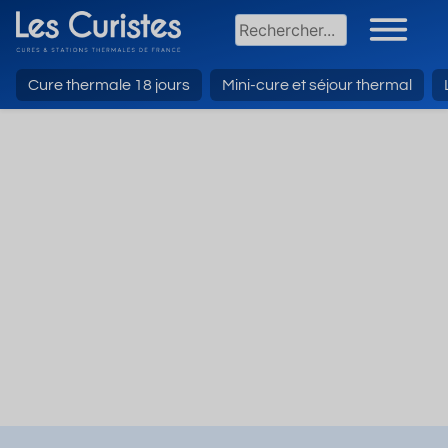
Cure thermale 18 jours
Mini-cure et séjour thermal