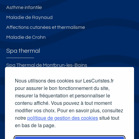
Asthme infantile
Maladie de Raynaud
Affections cutanées et thermalisme
Maladie de Crohn
Spa thermal
Spa Thermal de Montbrun-les-Bains
Spa thermal Sensoria Rio
Nous utilisons des cookies sur LesCuristes.fr
L'Espace Bien-Être - Les Thermes d'Evian
pour assurer le bon fonctionnement du site,
mesurer la fréquentation et personnaliser le
Spa thermal d'Allevard
contenu affiché. Vous pouvez à tout moment
Carte cadeau spa Vichy
modifier vos choix. Pour en savoir plus, consultez
Carte cadeau spa Bagnoles-de-l'Orne
notre
politique de gestion des cookies
situé tout
en bas de la page.
Carte cadeau spa Saubusse
Carte cadeau spa Châtel-Guyon