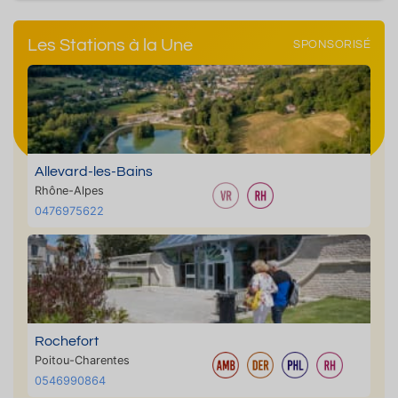
Les Stations à la Une
SPONSORISÉ
Allevard-les-Bains
Rhône-Alpes
0476975622
Rochefort
Poitou-Charentes
0546990864