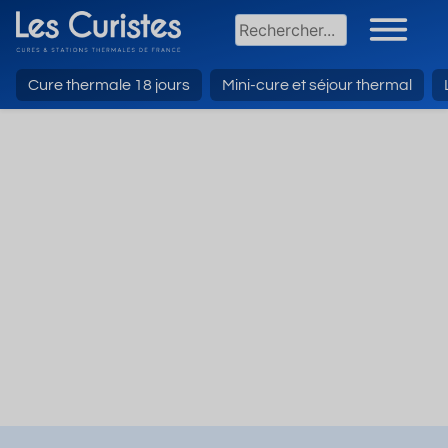
Cure thermale 18 jours
Mini-cure et séjour thermal