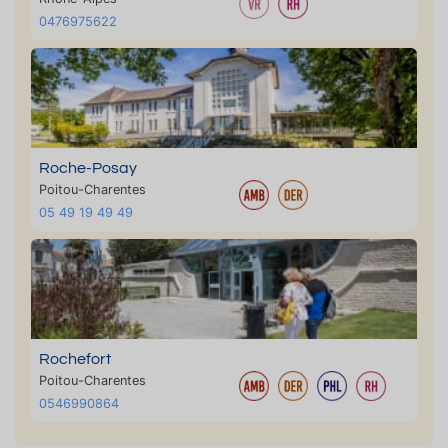
0476975622
Roche-Posay
Poitou-Charentes
05 49 19 49 49
Rochefort
Poitou-Charentes
0546990864