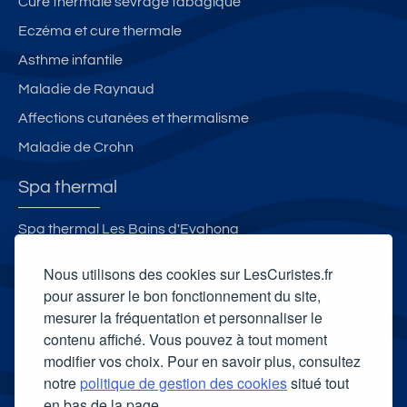
Cure thermale sevrage tabagique
Eczéma et cure thermale
Asthme infantile
Maladie de Raynaud
Affections cutanées et thermalisme
Maladie de Crohn
Spa thermal
Spa thermal Les Bains d'Evahona
Spa thermal B’o Resort
Nous utilisons des cookies sur LesCuristes.fr
Spa thermal de la station thermale de la Chaldette
pour assurer le bon fonctionnement du site,
mesurer la fréquentation et personnaliser le
Spa Thermal de Montbrun-les-Bains
contenu affiché. Vous pouvez à tout moment
Carte cadeau spa Vichy
modifier vos choix. Pour en savoir plus, consultez
Carte cadeau spa Bagnoles-de-l'Orne
notre
politique de gestion des cookies
situé tout
en bas de la page.
Carte cadeau spa Saubusse