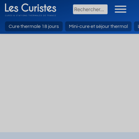
Cure thermale 18 jours
Mini-cure et séjour thermal