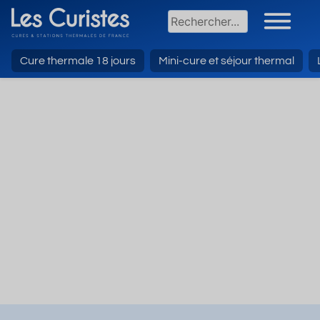
Cure thermale 18 jours
Mini-cure et séjour thermal