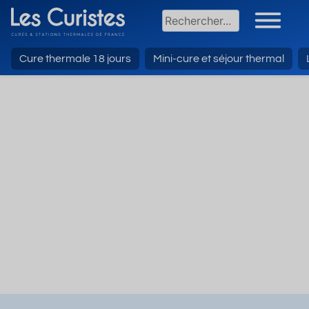
Cure thermale 18 jours
Mini-cure et séjour thermal