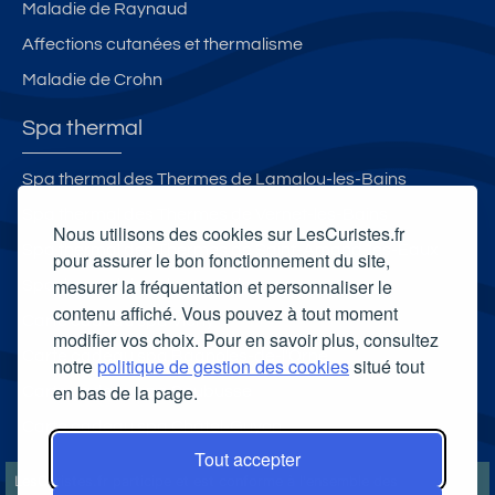
Maladie de Raynaud
Affections cutanées et thermalisme
Maladie de Crohn
Spa thermal
Spa thermal des Thermes de Lamalou-les-Bains
Spa thermal des Thermes de Vernet-les-Bains
Nous utilisons des cookies sur LesCuristes.fr
Spa thermal des Thermes de Saint-Amand-les-Eaux
pour assurer le bon fonctionnement du site,
mesurer la fréquentation et personnaliser le
Spa thermal des Thermes de Cransac
contenu affiché. Vous pouvez à tout moment
Carte cadeau spa Vichy
modifier vos choix. Pour en savoir plus, consultez
Carte cadeau spa Bagnoles-de-l'Orne
notre
politique de gestion des cookies
situé tout
en bas de la page.
Carte cadeau spa Saubusse
Carte cadeau spa Châtel-Guyon
Tout accepter
LesCuristes.fr participe et est conforme à l'ensemble des