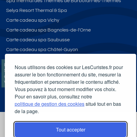
Spa thermal des Thermes de Barbotan-les-Thermes
Selya Resort Thermal & Spa
Carte cadeau spa Vichy
Carte cadeau spa Bagnoles-de-l'Orne
Carte cadeau spa Saubusse
Carte cadeau spa Châtel-Guyon
LesCuristes.fr participe et est conforme à l'ensemble des
Nous utilisons des cookies sur LesCuristes.fr pour
Spécifications et Politiques du Transparency & Consent Framework
assurer le bon fonctionnement du site, mesurer la
de l'IAB Europe et utilise la Consent Management Platform n°92.
fréquentation et personnaliser le contenu affiché.
Vous pouvez modifier vos choix à tout moment en
cliquant ici
.
Vous pouvez à tout moment modifier vos choix.
Pour en savoir plus, consultez notre
politique de gestion des cookies
situé tout en bas
de la page.
Tout accepter