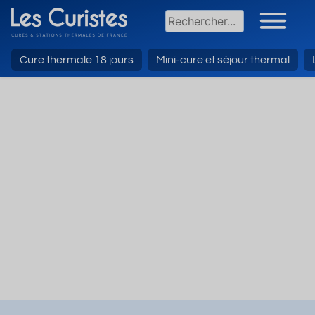
Cure thermale 18 jours
Mini-cure et séjour thermal