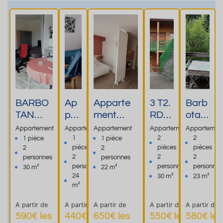
BARBO
Ap
Apparte
3 T2.
Barb
TAN
par
ment
RDC
otan
Proche
te
convivial
(Wifi,
agré
Appartement
Appartement
Appartement
Appartement
Appartemen
thermes
me
avec
parki
able
1
2
2
1 pièce
1 pièce
pièce
pièces
pièces
2
2
, 30 m2,
nt
linge
ng),
T1Bi
2
2
2
personnes
personnes
tout
me
fourni,
résid
s**
personnes
personnes
personnes
30 m²
22 m²
confort
ubl
parking,
ence
lumin
24
30 m²
23 m²
2**,
é à
wifi, tv
calm
eux
m²
WIFI,
400
connecté
e, à
avec
A partir de
A partir de
A partir de
A partir de
A partir de
PARKIN
m
e... - 400m
1km
terra
590€ les
440€ les
650€ les
550€ les
580€ les
G,
des
de
des
sse