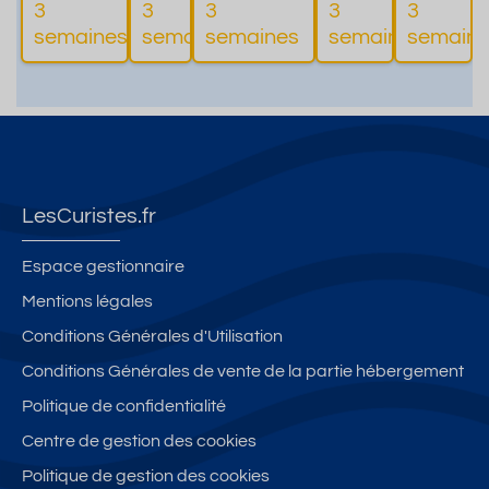
3
3
3
3
3
Plus
Plus
Plus
Balcon
the
l'établiss
ther
et
semaines
semaines
semaines
semaines
semaine
d'informations
d'informations
d'informations
d'infor
SUD,
rm
ement de
mes
parki
Vue
es
Cure
ng
dégagé
Thermale
e
LesCuristes.fr
Espace gestionnaire
Mentions légales
Conditions Générales d'Utilisation
Conditions Générales de vente de la partie hébergement
Politique de confidentialité
Centre de gestion des cookies
Politique de gestion des cookies