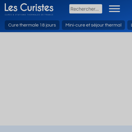
Cure thermale 18 jours
Mini-cure et séjour thermal