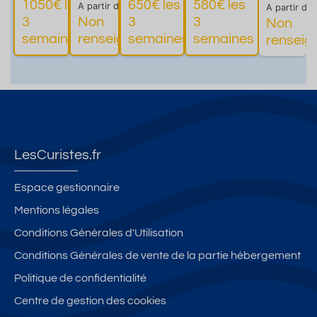
1050€ les
650€ les
580€ les
A partir de
2
A partir de
s les
Bain
plein
et Brides
3
Non
3
3
Non
Plus
Plus
Plus
P
pers
Bains
s.
centre
les bains
semaines
renseigné
semaines
semaines
renseig
d'informations
d'informations
d'informations
d'informati
ville.
LesCuristes.fr
Espace gestionnaire
Mentions légales
Conditions Générales d'Utilisation
Conditions Générales de vente de la partie hébergement
Politique de confidentialité
Centre de gestion des cookies