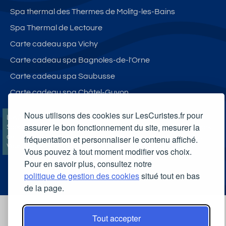
Spa thermal des Thermes de Molitg-les-Bains
Spa Thermal de Lectoure
Carte cadeau spa Vichy
Carte cadeau spa Bagnoles-de-l'Orne
Carte cadeau spa Saubusse
Carte cadeau spa Châtel-Guyon
Nous utilisons des cookies sur LesCuristes.fr pour
LesCuristes.fr participe et est conforme à l'ensemble des
assurer le bon fonctionnement du site, mesurer la
Spécifications et Politiques du Transparency & Consent Framework
de l'IAB Europe et utilise la Consent Management Platform n°92.
fréquentation et personnaliser le contenu affiché.
Vous pouvez modifier vos choix à tout moment en
cliquant ici
.
Vous pouvez à tout moment modifier vos choix.
Pour en savoir plus, consultez notre
politique de gestion des cookies
situé tout en bas
de la page.
Tout accepter