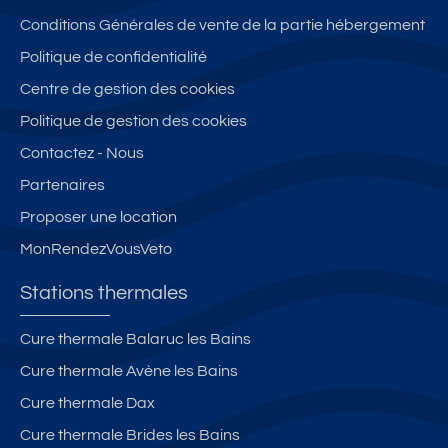
2,
h
B
fo
al
Conditions Générales de vente de la partie hébergement
t
e
a
u
m
Politique de confidentialité
o
r
r
r
e,
Centre de gestion des cookies
u
m
b
ni
à
t
e
o
,
1
Politique de gestion des cookies
c
s
t
p
k
Contactez - Nous
o
a
a
m
Partenaires
nf
n
rk
d
o
le
in
e
Proposer une location
rt
s
g,
s
MonRendezVousVeto
2
T
w
t
**
h
ifi
h
Stations thermales
,
e
,
e
W
r
tv
r
Cure thermale Balaruc les Bains
IF
m
c
m
Cure thermale Avène les Bains
I,
e
o
e
P
s
n
s
Cure thermale Dax
A
n
Cure thermale Brides les Bains