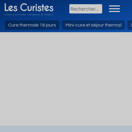
Cure thermale 18 jours
Mini-cure et séjour thermal