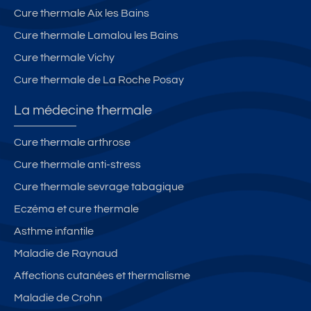
R
e
Cure thermale Aix les Bains
K
c
I
t
Cure thermale Lamalou les Bains
N
é
Cure thermale Vichy
G
e.
Cure thermale de La Roche Posay
,
..
B
-
La médecine thermale
al
4
c
0
Cure thermale arthrose
o
0
Cure thermale anti-stress
n
m
S
d
Cure thermale sevrage tabagique
U
e
Eczéma et cure thermale
D
l'
Asthme infantile
,
é
V
t
Maladie de Raynaud
u
a
Affections cutanées et thermalisme
e
bl
Maladie de Crohn
d
is