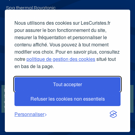
Spa thermal Royatonic
Spa Espace Bien-être et Aqua-détente d'Aulus-les-
Nous utilisons des cookies sur LesCuristes.fr
Bains
pour assurer le bon fonctionnement du site,
mesurer la fréquentation et personnaliser le
Spa thermal des Thermes de Jonzac
contenu affiché. Vous pouvez à tout moment
Carte cadeau spa Vichy
modifier vos choix. Pour en savoir plus, consultez
Carte cadeau spa Bagnoles-de-l'Orne
notre
politique de gestion des cookies
situé tout
en bas de la page.
Carte cadeau spa Saubusse
Carte cadeau spa Châtel-Guyon
Tout accepter
LesCuristes.fr participe et est conforme à l'ensemble des
Spécifications et Politiques du Transparency & Consent Framework
Refuser les cookies non essentiels
de l'IAB Europe et utilise la Consent Management Platform n°92.
Vous pouvez modifier vos choix à tout moment en
cliquant ici
.
Personnaliser