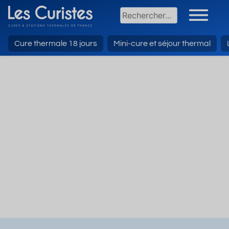
Cure thermale 18 jours
Mini-cure et séjour thermal