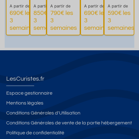
cœur
bai
place
ge
avec
A partir de
A partir de
A partir de
A partir de
A partir de
de
ns
parking
privé
WIFI
690€ les
850€ les
790€ les
690€ les
590€ les
Balar
privative,
–
Fibre,
3
3
3
3
3
Plus
Plus
Plus
Pl
uc-
ascense
Class
Terrass
semaines
semaines
semaines
semaines
semaines
d'informations
d'informations
d'informations
d'informatio
les-
ur, wifi
é 2**
e,
Bains
Parking
s
LesCuristes.fr
Espace gestionnaire
Mentions légales
Conditions Générales d'Utilisation
Conditions Générales de vente de la partie hébergement
Politique de confidentialité