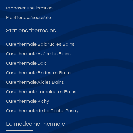
ei
g
e
li
li
Proposer une location
n
s
s.
m
m
MonRendezVousVeto
s
p
a
r
u
ri
ti
é
Stations thermales
d
v
s
v
-
é
a
e
Cure thermale Balaruc les Bains
t
s
ti
rs
Cure thermale Avène les Bains
o
-
o
ib
u
B
n.
le
Cure thermale Dax
t
al
C
.
Cure thermale Brides les Bains
c
c
h
W
Cure thermale Aix les Bains
o
o
a
IF
nf
n
m
I.
Cure thermale Lamalou les Bains
o
v
b
P
Cure thermale Vichy
rt
u
r
a
Cure thermale de La Roche Posay
-
e
e
rk
w
m
s
in
La médecine thermale
ifi
o
é
g.