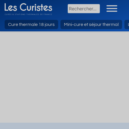
Cure thermale 18 jours
Mini-cure et séjour thermal