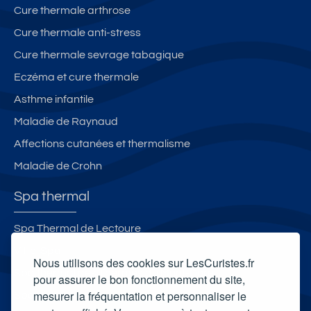
.-
n
p
C
Cure thermale arthrose
id
t
a
o
Cure thermale anti-stress
é
a
r
nf
al
g
é
o
Cure thermale sevrage tabagique
c
n
e.
rt
Eczéma et cure thermale
u
e
5
Asthme infantile
ri
-
0
st
T
m
Maladie de Raynaud
e
o
d
Affections cutanées et thermalisme
s
u
e
Maladie de Crohn
t
s
In
t
Spa thermal
cl
h
u
e
Spa Thermal de Lectoure
s
r
Vittel Spa
-
m
Nous utilisons des cookies sur LesCuristes.fr
A
e
Spa thermal des Thermes du Mont-Dore
pour assurer le bon fonctionnement du site,
p
s
mesurer la fréquentation et personnaliser le
Spa Villa Pompéi
p