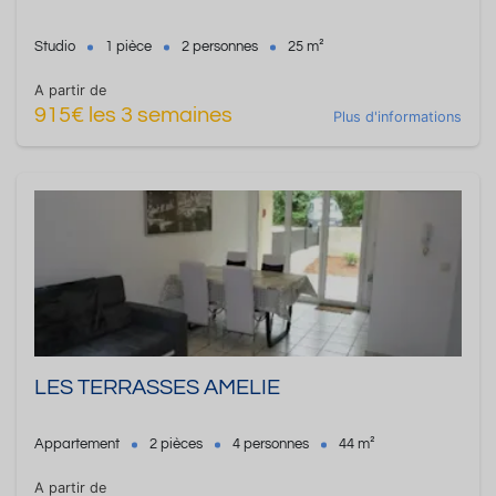
Studio
1 pièce
2 personnes
25 m²
A partir de
915€ les 3 semaines
Plus d'informations
LES TERRASSES AMELIE
Appartement
2 pièces
4 personnes
44 m²
A partir de