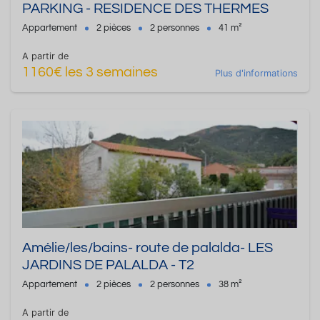
PARKING - RESIDENCE DES THERMES
Appartement
2 pièces
2 personnes
41 m²
A partir de
1160€ les 3 semaines
Plus d'informations
Amélie/les/bains- route de palalda- LES
JARDINS DE PALALDA - T2
Appartement
2 pièces
2 personnes
38 m²
A partir de