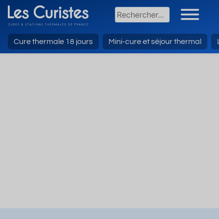
Cure thermale 18 jours
Mini-cure et séjour thermal