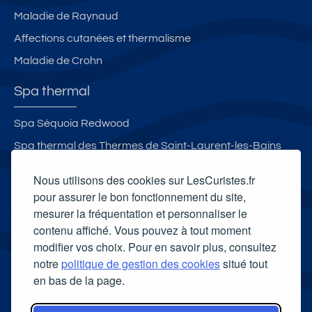
Maladie de Raynaud
Affections cutanées et thermalisme
Maladie de Crohn
Spa thermal
Spa Séquoia Redwood
Spa thermal des Thermes de Saint-Laurent-les-Bains
Spa Thermal Aquensis
Nous utilisons des cookies sur LesCuristes.fr
Spa Espace Bien-être et Aqua-détente d'Aulus-les-
pour assurer le bon fonctionnement du site,
mesurer la fréquentation et personnaliser le
Bains
contenu affiché. Vous pouvez à tout moment
Carte cadeau spa Vichy
modifier vos choix. Pour en savoir plus, consultez
Carte cadeau spa Bagnoles-de-l'Orne
notre
politique de gestion des cookies
situé tout
en bas de la page.
Carte cadeau spa Saubusse
Carte cadeau spa Châtel-Guyon