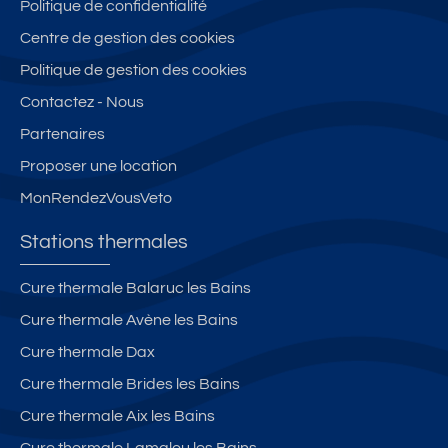
Politique de confidentialité
re
e
te
Centre de gestion des cookies
ct
n
r
s
s
m
Politique de gestion des cookies
ur
ol
e
Contactez - Nous
le
eil
s
Partenaires
p
lé
ar
e
Proposer une location
c,
n
MonRendezVousVeto
2/
pl
4
ei
Stations thermales
p
n
er
c
Cure thermale Balaruc les Bains
s
e
Cure thermale Avène les Bains
o
nt
n
re
Cure thermale Dax
n
d
Cure thermale Brides les Bains
e
e
Cure thermale Aix les Bains
s
B