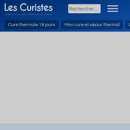
Cure thermale 18 jours
Mini-cure et séjour thermal