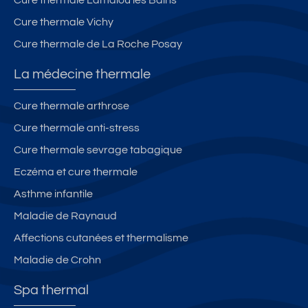
ri
Cure thermale Lamalou les Bains
d
Cure thermale Vichy
e
Cure thermale de La Roche Posay
s
le
La médecine thermale
s
B
Cure thermale arthrose
ai
Cure thermale anti-stress
n
s
Cure thermale sevrage tabagique
Eczéma et cure thermale
Asthme infantile
Maladie de Raynaud
Affections cutanées et thermalisme
Maladie de Crohn
Spa thermal