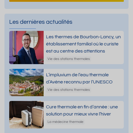
Les dernières actualités
Les thermes de Bourbon-Lancy, un
établissement familial où le curiste
est au centre des attentions
Vie des stations thermales
L’impluvium de l’eau thermale
d’Avène reconnu par l’UNESCO
Vie des stations thermales
Cure thermale en fin d’année : une
solution pour mieux vivre l’hiver
La médecine thermale