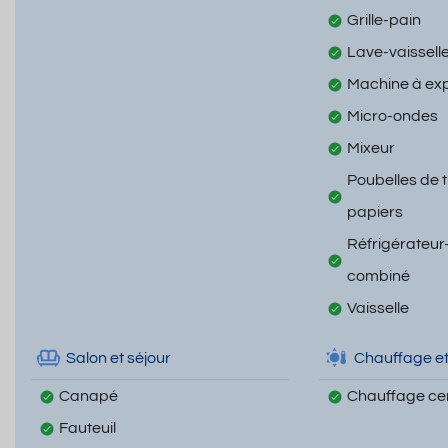
Grille-pain
Lave-vaissell
Machine à ex
Micro-ondes
Mixeur
Poubelles de t
papiers
Réfrigérateur
combiné
Vaisselle
Salon et séjour
Chauffage et
Canapé
Chauffage cen
Fauteuil