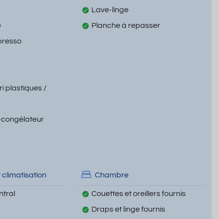
Lave-linge
e
Planche à repasser
presso
ri plastiques /
-congélateur
 climatisation
Chambre
tral
Couettes et oreillers fournis
Draps et linge fournis