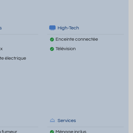
s
High-Tech
Enceinte connectée
ux
Télévision
te électrique
Services
 fumeur
Ménage inclus