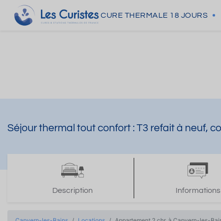
CURE THERMALE
18 JOURS
Séjour thermal tout confort : T3 refait à neuf,
Description
Informations
Capvern-les-Bains
Locations
Appartement 2 chr. à Capvern-les-Bai