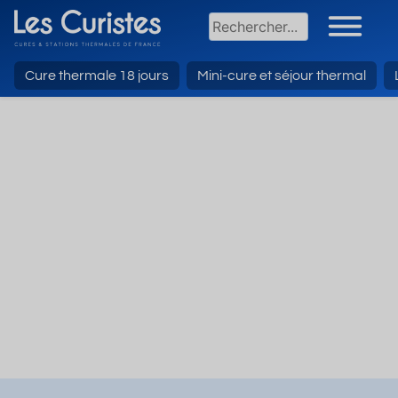
Cure thermale 18 jours
Mini-cure et séjour thermal