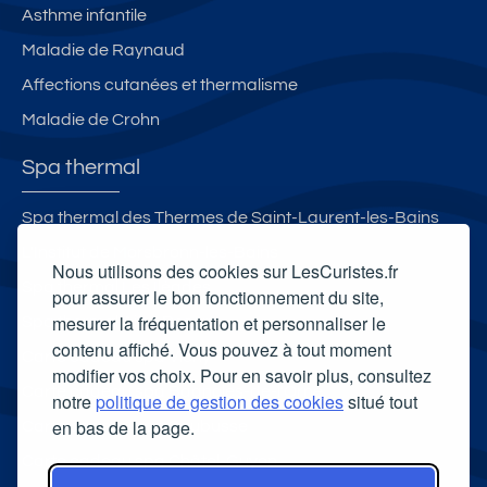
Asthme infantile
Maladie de Raynaud
Affections cutanées et thermalisme
Maladie de Crohn
Spa thermal
Spa thermal des Thermes de Saint-Laurent-les-Bains
L'Institut de Morsbronn-les-Bains
Nous utilisons des cookies sur LesCuristes.fr
Spa thermal Les Iléades
pour assurer le bon fonctionnement du site,
mesurer la fréquentation et personnaliser le
Spa thermal Aiga Resort
contenu affiché. Vous pouvez à tout moment
Carte cadeau spa Vichy
modifier vos choix. Pour en savoir plus, consultez
Carte cadeau spa Bagnoles-de-l'Orne
notre
politique de gestion des cookies
situé tout
en bas de la page.
Carte cadeau spa Saubusse
Carte cadeau spa Châtel-Guyon