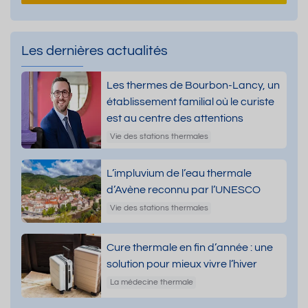
Les dernières actualités
Les thermes de Bourbon-Lancy, un
établissement familial où le curiste
est au centre des attentions
Vie des stations thermales
L’impluvium de l’eau thermale
d’Avène reconnu par l’UNESCO
Vie des stations thermales
Cure thermale en fin d’année : une
solution pour mieux vivre l’hiver
La médecine thermale