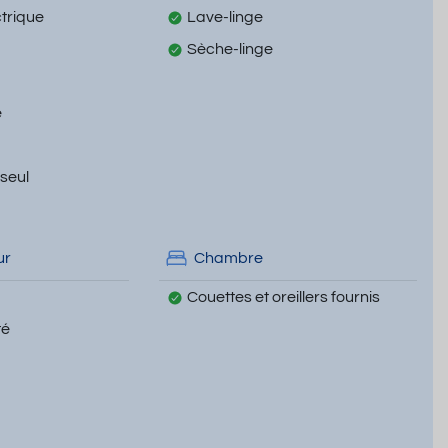
ctrique
Lave-linge
Sèche-linge
e
 seul
ur
Chambre
Couettes et oreillers fournis
té