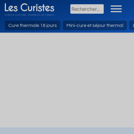
Cure thermale 18 jours
Mini-cure et séjour thermal