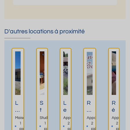
D'autres locations à proximité
L
S
L
R
R
o
t
e
é
é
c
u
s
si
si
Maison
Studio
Appartement
Appartement
Apparteme
at
d
G
d
d
1
1
2
2
2
pièce
pièce
pièces
pièces
pièces