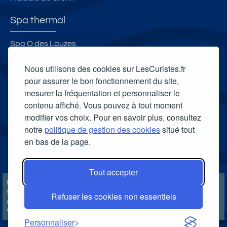
Spa thermal
Spa O des Lauzes
Grand Spa thermal
Nous utilisons des cookies sur LesCuristes.fr
Spa thermal Les Bains du Rocher
pour assurer le bon fonctionnement du site,
mesurer la fréquentation et personnaliser le
Spa thermal des Thermes de Bourbon l'Archambault
contenu affiché. Vous pouvez à tout moment
Carte cadeau spa Vichy
modifier vos choix. Pour en savoir plus, consultez
Carte cadeau spa Bagnoles-de-l'Orne
notre
politique de gestion des cookies
situé tout
en bas de la page.
Carte cadeau spa Saubusse
Carte cadeau spa Châtel-Guyon
Tout accepter
LesCuristes.fr participe et est conforme à l'ensemble des
Spécifications et Politiques du Transparency & Consent Framework
Refuser les cookies non essentiels
de l'IAB Europe et utilise la Consent Management Platform n°92.
Vous pouvez modifier vos choix à tout moment en
cliquant ici
.
Personnaliser