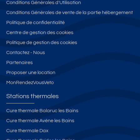
Conditions Générales d'Utilisation
3
A
é
ét
p
3
Conditions Générales de vente de la partie hébergement
oil
p
*
Politique de confidentialité
e
ar
Centre de gestion des cookies
s
te
m
Politique de gestion des cookies
e
Contactez - Nous
nt
Partenaires
s
à
Proposer une location
E
MonRendezVousVeto
U
G
Stations thermales
E
NI
Cure thermale Balaruc les Bains
E
Cure thermale Avène les Bains
le
s
Cure thermale Dax
B