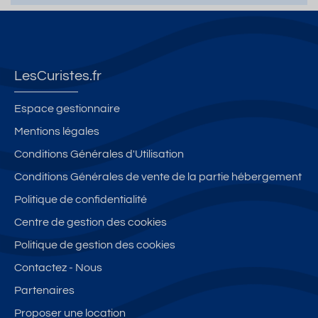
s,
n
s
xi
s
"L
i
éj
m
B
e
n
o
it
O
s
d
ur
é
R
S
iv
p
d
D
LesCuristes.fr
al
i
ri
u
A
ig
d
vil
c
a
Espace gestionnaire
u
u
é
e
v
Mentions légales
e
e
gi
n
e
Conditions Générales d'Utilisation
s",
ll
é
tr
c
cl
e
et
e
b
Conditions Générales de vente de la partie hébergement
a
c
vi
al
Politique de confidentialité
s
al
ll
c
Centre de gestion des cookies
s
m
e
o
é
e
n
Politique de gestion des cookies
**
**
+
Contactez - Nous
**,
*
p
Partenaires
C
a
e
rk
Proposer une location