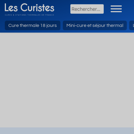
Cure thermale 18 jours
Mini-cure et séjour thermal