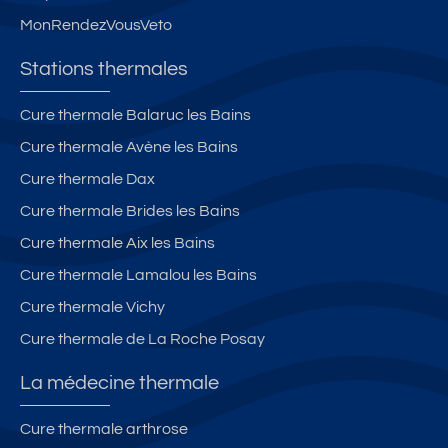
nt
in
MonRendezVousVeto
re
g
Vi
Stations thermales
ll
e
Cure thermale Balaruc les Bains
D
Cure thermale Avène les Bains
a
x,
Cure thermale Dax
a
Cure thermale Brides les Bains
v
Cure thermale Aix les Bains
e
c
Cure thermale Lamalou les Bains
T
Cure thermale Vichy
er
Cure thermale de La Roche Posay
a
s
La médecine thermale
s
e
Cure thermale arthrose
Fl