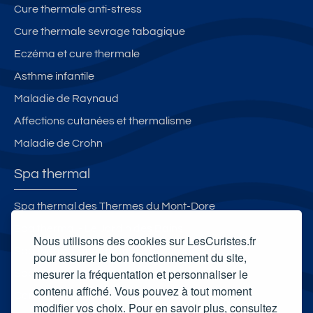
Cure thermale anti-stress
e
ur
Cure thermale sevrage tabagique
ie
Eczéma et cure thermale
Asthme infantile
Maladie de Raynaud
Affections cutanées et thermalisme
Maladie de Crohn
Spa thermal
Spa thermal des Thermes du Mont-Dore
Spa thermal - Le Jardin des Bains
Nous utilisons des cookies sur LesCuristes.fr
Spa thermal des Thermes de Jonzac
pour assurer le bon fonctionnement du site,
mesurer la fréquentation et personnaliser le
Spa Thermal Avène
contenu affiché. Vous pouvez à tout moment
Carte cadeau spa Vichy
modifier vos choix. Pour en savoir plus, consultez