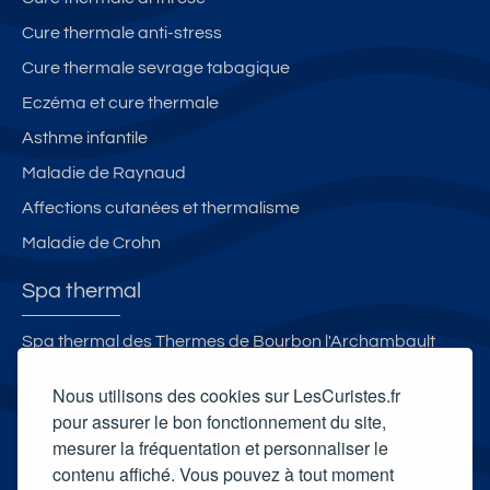
t
e
e
Cure thermale anti-stress
L
n
s
Cure thermale sevrage tabagique
e
t
d
s
e
e
Eczéma et cure thermale
B
s,
V
Asthme infantile
ai
c
e
Maladie de Raynaud
n
a
r
s
r
n
Affections cutanées et thermalisme
a
e
Maladie de Crohn
v
t
a
le
Spa thermal
n
s
e
B
Spa thermal des Thermes de Bourbon l'Archambault
s
ai
Spa thermal des Thermes de la Preste-les-Bains
e
n
Nous utilisons des cookies sur LesCuristes.fr
Spa Thermal de Lons-le-Saunier
t
s
pour assurer le bon fonctionnement du site,
c
mesurer la fréquentation et personnaliser le
Spa Thermal de Montbrun-les-Bains
a
contenu affiché. Vous pouvez à tout moment
Carte cadeau spa Vichy