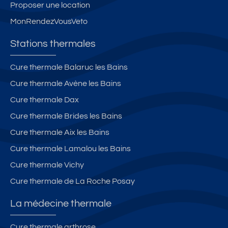
o
c
a
e
Proposer une location
u
o
r
n
MonRendezVousVeto
r
u
a
ts
le
s
v
a
Stations thermales
s
a
a
5
t
n
n
m
Cure thermale Balaruc les Bains
h
s
e
in
Cure thermale Avène les Bains
e
él
u
Cure thermale Dax
r
e
t
m
c
e
Cure thermale Brides les Bains
e
tr
s
Cure thermale Aix les Bains
s
ic
d
Cure thermale Lamalou les Bains
d
it
e
e
é
s
Cure thermale Vichy
V
p
t
Cure thermale de La Roche Posay
e
o
h
r
u
e
La médecine thermale
n
r
r
e
t
m
Cure thermale arthrose