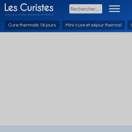
Cure thermale 18 jours
Mini-cure et séjour thermal