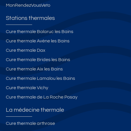
m
5
e
MonRendezVousVeto
e
m
s
in
Stations thermales
d
ut
e
e
Cure thermale Balaruc les Bains
V
s
Cure thermale Avène les Bains
er
d
Cure thermale Dax
n
e
et
s
Cure thermale Brides les Bains
L
th
Cure thermale Aix les Bains
e
er
Cure thermale Lamalou les Bains
s
m
B
e
Cure thermale Vichy
ai
s
Cure thermale de La Roche Posay
n
d
s
e
La médecine thermale
V
er
Cure thermale arthrose
n