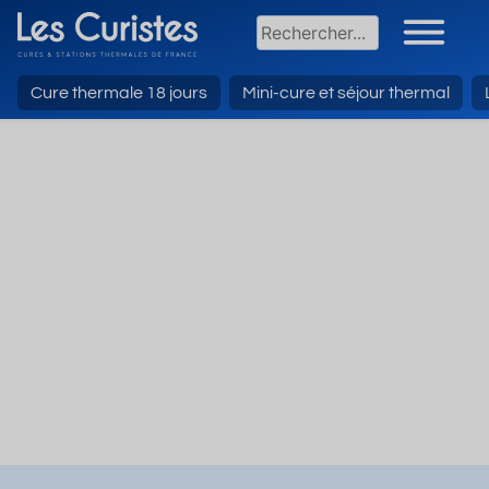
Cure thermale 18 jours
Mini-cure et séjour thermal