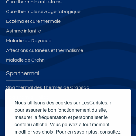
Cure thermale anti-stress
et
Cure thermale sevrage tabagique
le
s
Eczéma et cure thermale
B
Asthme infantile
ai
Maladie de Raynaud
n
s
Affections cutanées et thermalisme
Maladie de Crohn
Spa thermal
Spa thermal des Thermes de Cransac
Spa Thermal Philae
Nous utilisons des cookies sur LesCuristes.fr
Spa Aqua Calida
pour assurer le bon fonctionnement du site,
mesurer la fréquentation et personnaliser le
Spa Thermal de Montbrun-les-Bains
contenu affiché. Vous pouvez à tout moment
Carte cadeau spa Vichy
modifier vos choix. Pour en savoir plus, consultez