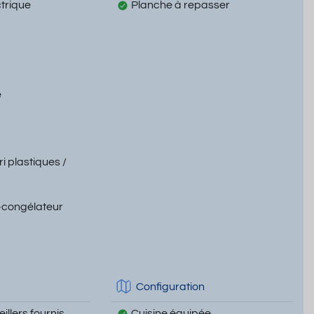
ctrique
Planche à repasser
e
ri plastiques /
-congélateur
Configuration
illers fournis
Cuisine équipée