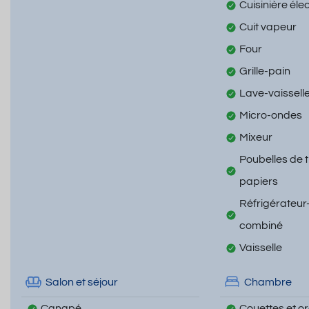
Cuisinière éle
Cuit vapeur
Four
Grille-pain
Lave-vaissell
Micro-ondes
Mixeur
Poubelles de t
papiers
Réfrigérateur
combiné
Vaisselle
Salon et séjour
Chambre
Canapé
Couettes et ore