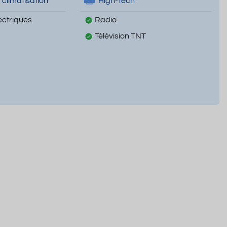
 climatisation
High-Tech
ectriques
Radio
Télévision TNT