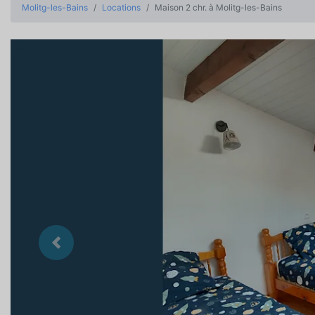
Molitg-les-Bains
Locations
Maison 2 chr. à Molitg-les-Bains
Précedent