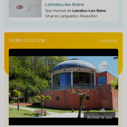
Lamalou-les-Bains
Spa thermal de
Lamalou-Les-Bains
Situé en Languedoc-Roussillon
Vidéo à la Une
CAPVERN
Activer le son