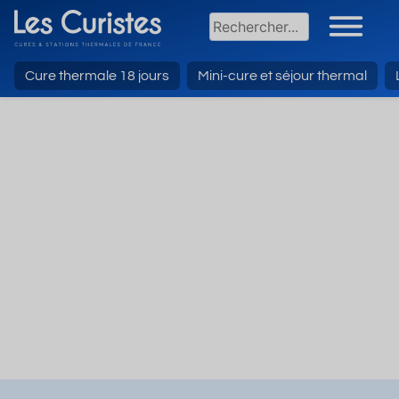
Cure thermale 18 jours
Mini-cure et séjour thermal