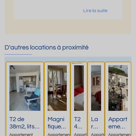
Lire la suite
D'autres locations à proximité
T2 de
Magni
T2
La
Appart
38m2, lits
fique
45
rési
ement
en 80 x 200
T2, 3*,
m2
de
s T2
Appartement
Appartement
Appartement
Appartement
Appartement