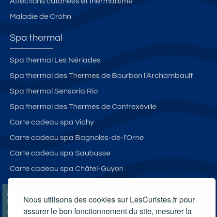
Affections cutanées et thermalisme
Maladie de Crohn
Spa thermal
Spa thermal Les Nériades
Spa thermal des Thermes de Bourbon l'Archambault
Spa thermal Sensoria Rio
Spa thermal des Thermes de Contrexéville
Carte cadeau spa Vichy
Carte cadeau spa Bagnoles-de-l'Orne
Carte cadeau spa Saubusse
Carte cadeau spa Châtel-Guyon
LesCuristes.fr participe et est conforme à l'ensemble des
Nous utilisons des cookies sur LesCuristes.fr pour
Spécifications et Politiques du Transparency & Consent Framework
assurer le bon fonctionnement du site, mesurer la
de l'IAB Europe et utilise la Consent Management Platform n°92.