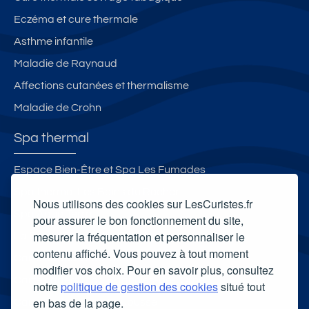
Eczéma et cure thermale
Asthme infantile
Maladie de Raynaud
Affections cutanées et thermalisme
Maladie de Crohn
Spa thermal
Espace Bien-Être et Spa Les Fumades
Spa thermal Les Bains du Rocher
Nous utilisons des cookies sur LesCuristes.fr
Spa Aqua Terra
pour assurer le bon fonctionnement du site,
mesurer la fréquentation et personnaliser le
La Ferme Thermale d'Eugénie
contenu affiché. Vous pouvez à tout moment
Carte cadeau spa Vichy
modifier vos choix. Pour en savoir plus, consultez
Carte cadeau spa Bagnoles-de-l'Orne
notre
politique de gestion des cookies
situé tout
en bas de la page.
Carte cadeau spa Saubusse