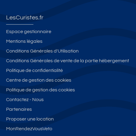
oil
s
ja
ce
s
es
e
r
nt
c
-
m
di
re
o
LesCuristes.fr
To
ai
n
th
nf
ut
n
er
o
Espace gestionnaire
co
e
m
rt
Mentions légales
nf
s
al
a
or
Conditions Générales d'Utilisation
bl
t
e
Conditions Générales de vente de la partie hébergement
Politique de confidentialité
Centre de gestion des cookies
Politique de gestion des cookies
Contactez - Nous
Partenaires
Proposer une location
MonRendezVousVeto