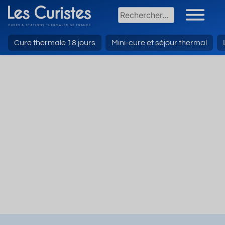
Cure thermale 18 jours
Mini-cure et séjour thermal