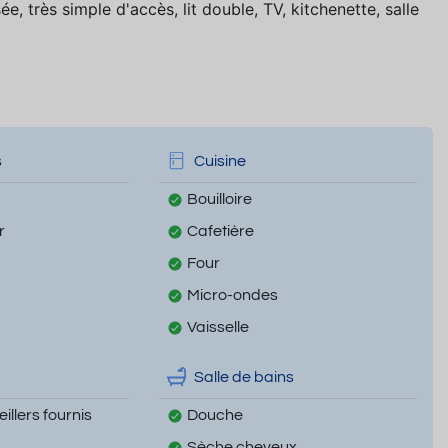
 très simple d'accès, lit double, TV, kitchenette, salle
s
Cuisine
Bouilloire
r
Cafetière
Four
Micro-ondes
Vaisselle
Salle de bains
illers fournis
Douche
Sèche cheveux