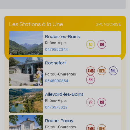
Les Stations à la Une
SPONSORISÉ
Brides-les-Bains
Rhône-Alpes
0479552344
Rochefort
Poitou-Charentes
0546990864
Allevard-les-Bains
Rhône-Alpes
0476975622
Roche-Posay
Poitou-Charentes