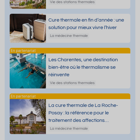
Vie des stations thermales
Cure thermale en fin d’année : une
solution pour mieux vivre l’hiver
La médecine thermale
Les Charentes, une destination
bien-être où le thermalisme se
réinvente
Vie des stations thermales
La cure thermale de La Roche-
Posay : la référence pour le
traitement des affections
dermatologiques
La médecine thermale