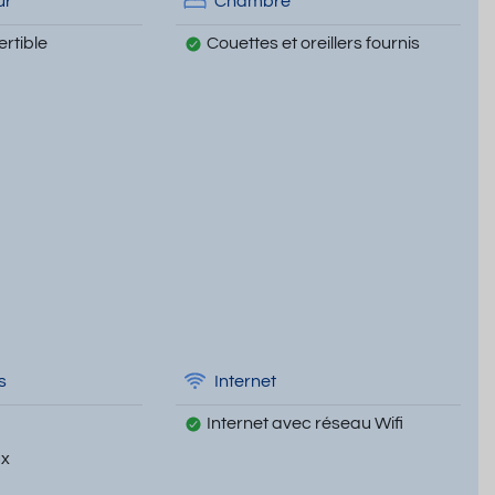
ur
Chambre
rtible
Couettes et oreillers fournis
s
Internet
Internet avec réseau Wifi
ux