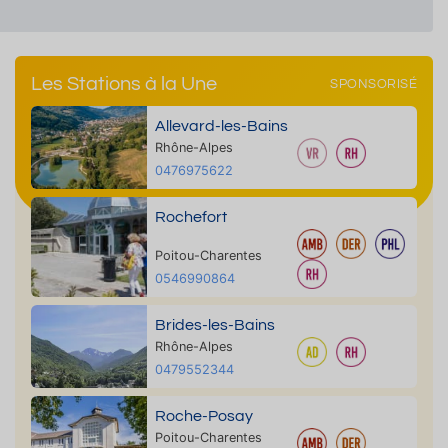
Les Stations à la Une
SPONSORISÉ
Allevard-les-Bains
Rhône-Alpes
0476975622
Rochefort
Poitou-Charentes
0546990864
Brides-les-Bains
Rhône-Alpes
0479552344
Roche-Posay
Poitou-Charentes