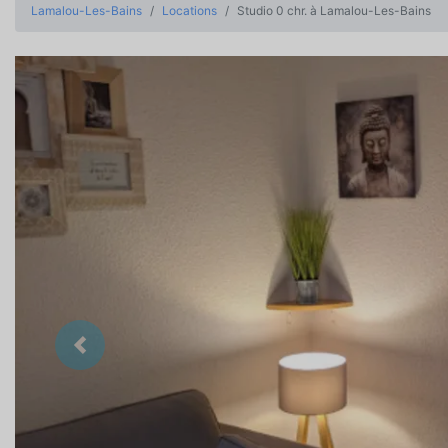
Lamalou-Les-Bains
Locations
Studio 0 chr. à Lamalou-Les-Bains
Précedent