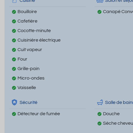
Cuisine
Salon et séjo
Bouilloire
Canapé Conve
Cafetière
Cocotte-minute
Cuisinière électrique
Cuit vapeur
Four
Grille-pain
Micro-ondes
Vaisselle
Sécurité
Salle de bain
Détecteur de fumée
Douche
Sèche cheve