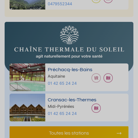
0479552344
Préchacq-les-Bains
Aquitaine
01 42 65 24 24
Cransac-les-Thermes
Midi-Pyrénées
01 42 65 24 24
Toutes les stations