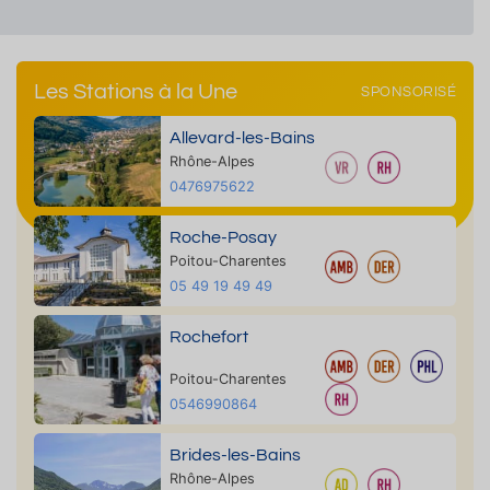
Les Stations à la Une
SPONSORISÉ
Allevard-les-Bains
Rhône-Alpes
0476975622
Roche-Posay
Poitou-Charentes
05 49 19 49 49
Rochefort
Poitou-Charentes
0546990864
Brides-les-Bains
Rhône-Alpes