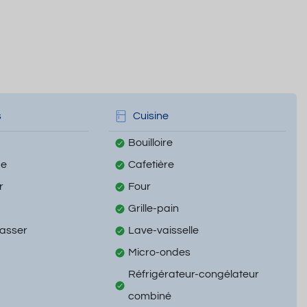
s
Cuisine
Bouilloire
ge
Cafetière
r
Four
Grille-pain
passer
Lave-vaisselle
Micro-ondes
Réfrigérateur-congélateur
combiné