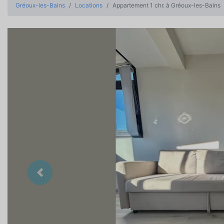
Gréoux-les-Bains
Locations
Appartement 1 chr. à Gréoux-les-Bains
Précedent