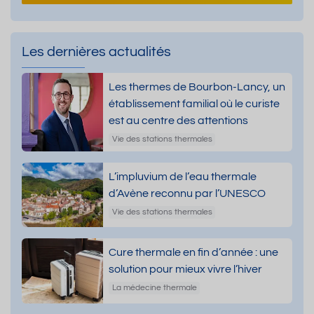
Les dernières actualités
Les thermes de Bourbon-Lancy, un
établissement familial où le curiste
est au centre des attentions
Vie des stations thermales
L’impluvium de l’eau thermale
d’Avène reconnu par l’UNESCO
Vie des stations thermales
Cure thermale en fin d’année : une
solution pour mieux vivre l’hiver
La médecine thermale