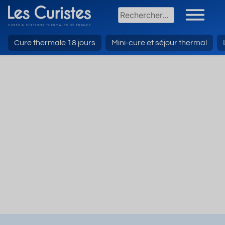
Cure thermale 18 jours
Mini-cure et séjour thermal