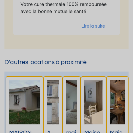
Votre cure thermale 100% remboursée
avec la bonne mutuelle santé
Lire la suite
D'autres locations à proximité
MAISON
A
mai
Maiso
Mais