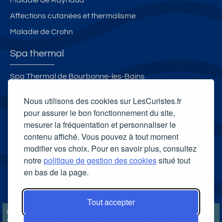
Affections cutanées et thermalisme
Maladie de Crohn
Spa thermal
Spa Thermal de Bourbonne-les-Bains
Spa thermal des Thermes du Boulou
Nous utilisons des cookies sur LesCuristes.fr
Spa Aqua Calida
pour assurer le bon fonctionnement du site,
mesurer la fréquentation et personnaliser le
Les Bains des Alpes - Spa Nuxe
contenu affiché. Vous pouvez à tout moment
Carte cadeau spa Vichy
modifier vos choix. Pour en savoir plus, consultez
Carte cadeau spa Bagnoles-de-l'Orne
notre
politique de gestion des cookies
situé tout
en bas de la page.
Carte cadeau spa Saubusse
Carte cadeau spa Châtel-Guyon
Tout accepter
LesCuristes.fr participe et est conforme à l'ensemble des
Spécifications et Politiques du Transparency & Consent Framework