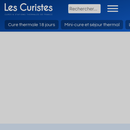
Cure thermale 18 jours
Mini-cure et séjour thermal