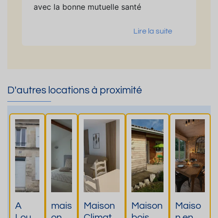
avec la bonne mutuelle santé
Lire la suite
D'autres locations à proximité
A
mais
Maison
Maison
Maiso
Loue
on
Climatis
bois de
n en