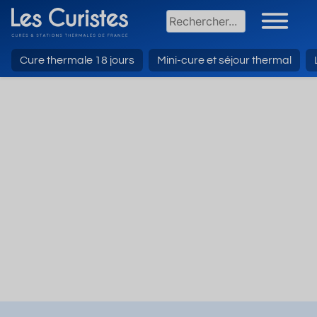
Cure thermale 18 jours
Mini-cure et séjour thermal