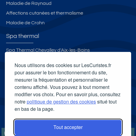
Maladie de Raynaud
Affections cutanées et thermalisme
Maladie de Crohn
Spa thermal
Spa Thermal Chevalley d'Aix-les-Bains
Spa thermal des Thermes de Luxeuil-les-Bains
Nous utilisons des cookies sur LesCuristes.fr
Spa thermal B’o Resort
pour assurer le bon fonctionnement du site,
mesurer la fréquentation et personnaliser le
Spa thermal des Thermes de Molitg-les-Bains
contenu affiché. Vous pouvez à tout moment
Carte cadeau spa Vichy
modifier vos choix. Pour en savoir plus, consultez
Carte cadeau spa Bagnoles-de-l'Orne
notre
politique de gestion des cookies
situé tout
en bas de la page.
Carte cadeau spa Saubusse
Carte cadeau spa Châtel-Guyon
Tout accepter
LesCuristes.fr participe et est conforme à l'ensemble des