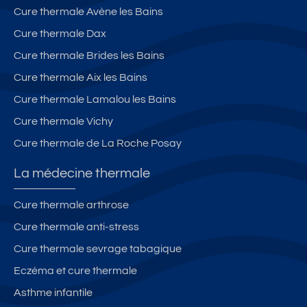
e
nt
pl
nt
Cure thermale Avène les Bains
th
o
e
ai
er
u
x
n
Cure thermale Dax
m
x
a
e
Cure thermale Brides les Bains
e
et
v
d
Cure thermale Aix les Bains
s
M
e
e
o
c
la
Cure thermale Lamalou les Bains
nt
ja
J
Cure thermale Vichy
br
rd
u
Cure thermale de La Roche Posay
u
in
st
n-
ic
La médecine thermale
le
e.
s-
Cure thermale arthrose
B
Cure thermale anti-stress
ai
n
Cure thermale sevrage tabagique
s.
Eczéma et cure thermale
Asthme infantile