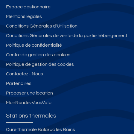
g
e
d
s
e
Espace gestionnaire
e
p
e
Gi
H
Mentions légales
pr
a
vi
pi
a
o
n
e
Conditions Générales d'Utilisation
er
m
v
or
s
e
e
Conditions Générales de vente de la partie hébergement
e
a
ur
s
a
Politique de confidentialité
n
m
5
B
u
ç
iq
6
Centre de gestion des cookies
el
d
al
u
m
a
e
Politique de gestion des cookies
a
e
2 !
p
s
Contactez - Nous
3
s
p
S
0
ur
Partenaires
ar
o
0
le
te
ur
Proposer une location
m
M
m
c
MonRendezVousVeto
èt
o
e
e
re
nt
nt
s.
Stations thermales
s
V
d
F
d
e
u
o
Cure thermale Balaruc les Bains