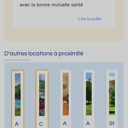
avec la bonne mutuelle santé
Lire la suite
D'autres locations à proximité
A
A
St
A
C