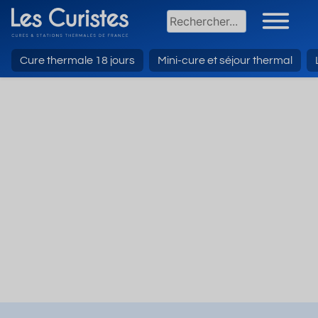
Cure thermale 18 jours
Mini-cure et séjour thermal