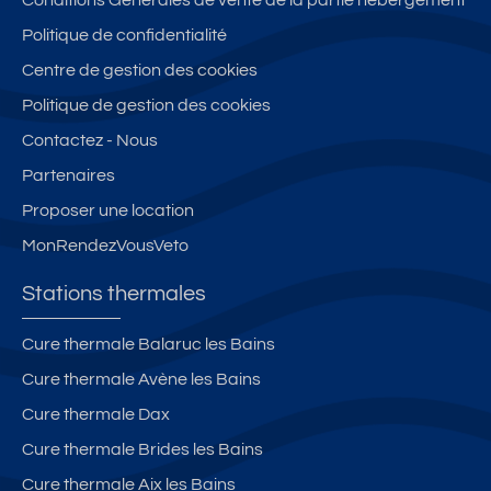
Conditions Générales de vente de la partie hébergement
C
2
2
o
er
Politique de confidentialité
o
pi
pi
u
r
n
Centre de gestion des cookies
è
è
**
a
n
c
c
*
s
Politique de gestion des cookies
ét
e
e
s
Contactez - Nous
a
s
s
e
bl
Partenaires
-
-
et
e
Li
C
J
Proposer une location
à
la
a
a
MonRendezVousVeto
L
s
p
r
A
**
u
di
Stations thermales
R
*
ci
n
O
n
p
Cure thermale Balaruc les Bains
C
e
ri
Cure thermale Avène les Bains
H
**
v
E
*
a
Cure thermale Dax
P
tif
Cure thermale Brides les Bains
O
s
Cure thermale Aix les Bains