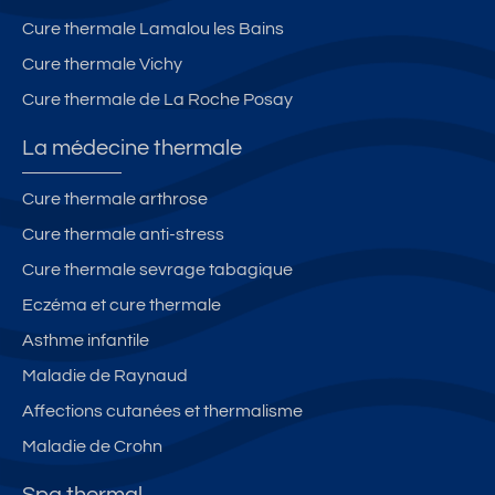
S
-
A
Gl
Cure thermale Lamalou les Bains
Y
y
Cure thermale Vichy
-
ci
Cure thermale de La Roche Posay
3
n
3
e
La médecine thermale
G
**
*
Cure thermale arthrose
Cure thermale anti-stress
Cure thermale sevrage tabagique
Eczéma et cure thermale
Asthme infantile
Maladie de Raynaud
Affections cutanées et thermalisme
Maladie de Crohn