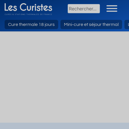
Cure thermale 18 jours
Mini-cure et séjour thermal