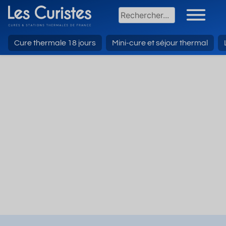
Cure thermale 18 jours
Mini-cure et séjour thermal