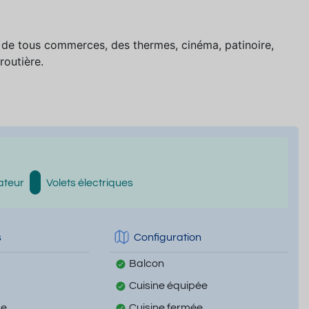
té de tous commerces, des thermes, cinéma, patinoire,
routière.
ateur
Volets électriques
s
Configuration
Balcon
Cuisine équipée
ge
Cuisine fermée