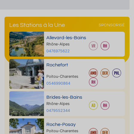
Les Stations à la Une
SPONSORISÉ
Allevard-les-Bains
Rhône-Alpes
0476975622
Rochefort
Poitou-Charentes
0546990864
Brides-les-Bains
Rhône-Alpes
0479552344
Roche-Posay
Poitou-Charentes