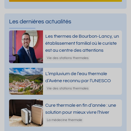
Les dernières actualités
Les thermes de Bourbon-Lancy, un
établissement familial où le curiste
est au centre des attentions
Vie des stations thermales
L’impluvium de l’eau thermale
d’Avène reconnu par l’UNESCO
Vie des stations thermales
Cure thermale en fin d’année : une
solution pour mieux vivre l’hiver
La médecine thermale