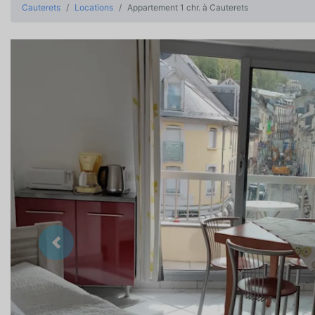
Cauterets
Locations
Appartement 1 chr. à Cauterets
Précedent