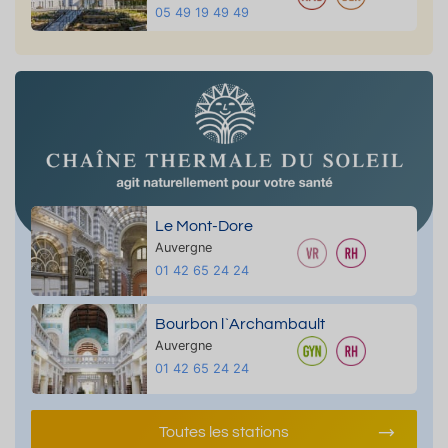
05 49 19 49 49
Le Mont-Dore
Auvergne
01 42 65 24 24
Bourbon l`Archambault
Auvergne
01 42 65 24 24
Toutes les stations