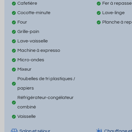
Cafetière
Fer à repasse
Cocotte-minute
Lave-linge
Four
Planche à re
Grille-pain
Lave-vaisselle
Machine à expresso
Micro-ondes
Mixeur
Poubelles de tri plastiques /
papiers
Réfrigérateur-congélateur
combiné
Vaisselle
Salon et séjour
Chauffage et