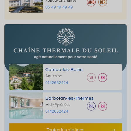
Poitou-Charentes
05 49 19 49 49
Cambo-les-Bains
Aquitaine
0142652424
Barbotan-les-Thermes
Midi-Pyrénées
0142652424
Toutes les stations