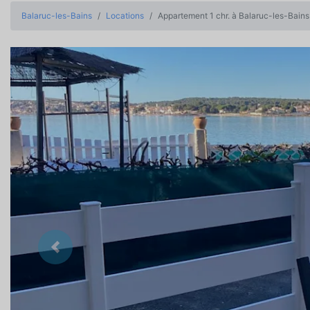
Balaruc-les-Bains
Locations
Appartement 1 chr. à Balaruc-les-Bains
Précedent