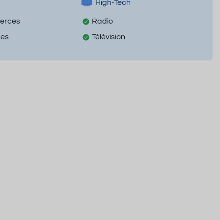
High-Tech
erces
Radio
mes
Télévision