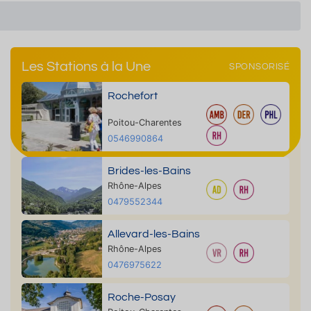
Les Stations à la Une
SPONSORISÉ
Rochefort
Poitou-Charentes
0546990864
Brides-les-Bains
Rhône-Alpes
0479552344
Allevard-les-Bains
Rhône-Alpes
0476975622
Roche-Posay