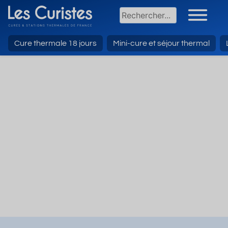
Cure thermale 18 jours
Mini-cure et séjour thermal