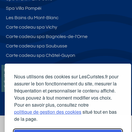
Spa Villa Pompéi
Les Bains du Mont-Blanc
Carte cadeau spa Vichy
Carte cadeau spa Bagnoles-de-l'Orne
Carte cadeau spa Saubusse
Carte cadeau spa Châtel-Guyon
LesCuristes.fr participe et est conforme à l'ensemble des
Nous utilisons des cookies sur LesCuristes.fr pour
Spécifications et Politiques du Transparency & Consent Framework
de l'IAB Europe et utilise la Consent Management Platform n°92.
assurer le bon fonctionnement du site, mesurer la
Vous pouvez modifier vos choix à tout moment en
cliquant ici
.
fréquentation et personnaliser le contenu affiché.
Vous pouvez à tout moment modifier vos choix.
Pour en savoir plus, consultez notre
politique de gestion des cookies
situé tout en bas
de la page.