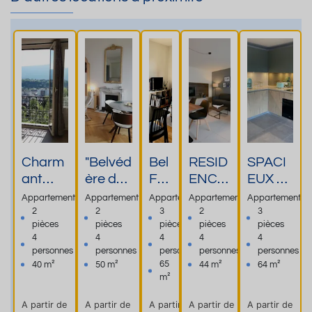
Charm
"Belvéd
Bel
RESID
SPACI
ant
ère du
F3
ENCE
EUX et
appart
Bernas
Ast
EXCE
Beau
Appartement
Appartement
Appartement
Appartement
Appartement
ement
con" 2
ori
PTION
T3
2
2
3
2
3
pièces
pièces
pièces
pièces
pièces
de 40
pièces
a
- T2
dans la
4
4
4
4
4
m2
parking
ce
classé
réside
personnes
personnes
personnes
personnes
personnes
avec
calme
ntr
4**** -
nce
65
40 m²
50 m²
44 m²
64 m²
vue
balcon
e
terras
BABYL
m²
excepti
vue
vill
se &
ONE -
A partir de
A partir de
A partir de
A partir de
A partir de