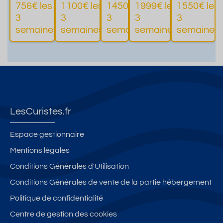
onelle
forfait
e
parkin
Terras
756€ les
1100€ les
1450€ les
1999€ les
1550€ les
sur Aix
curiste
g privé
se et
3
3
3
3
3
Plus
Plus
Plus
Pl
les
s
Garag
semaines
semaines
semaines
semaines
semaines
d'informations
d'informations
d'informations
d'informatio
Bains
e
LesCuristes.fr
Espace gestionnaire
Mentions légales
Conditions Générales d'Utilisation
Conditions Générales de vente de la partie hébergement
Politique de confidentialité
Centre de gestion des cookies