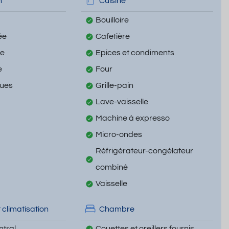
n
Cuisine
Bouilloire
ée
Cafetière
te
Epices et condiments
e
Four
ques
Grille-pain
Lave-vaisselle
Machine à expresso
Micro-ondes
Réfrigérateur-congélateur
combiné
Vaisselle
 climatisation
Chambre
tral
Couettes et oreillers fournis