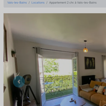
Vals-les-Bains
Locations
Appartement 2 chr. à Vals-les-Bains
Précedent