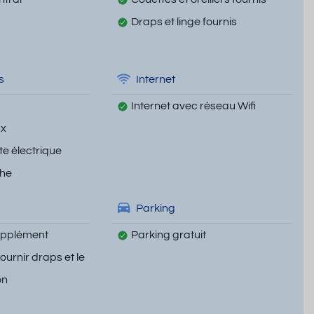
Draps et linge fournis
s
Internet
Internet avec réseau Wifi
ux
te électrique
che
Parking
upplément
Parking gratuit
fournir draps et le
on