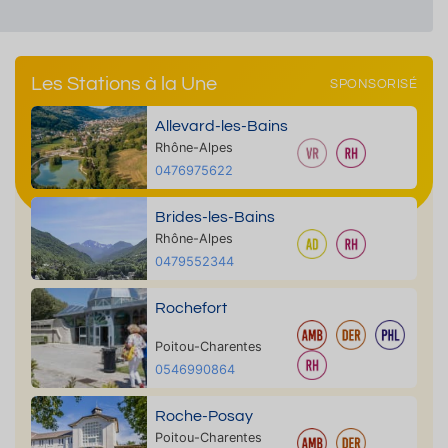
Les Stations à la Une
SPONSORISÉ
Allevard-les-Bains
Rhône-Alpes
0476975622
Brides-les-Bains
Rhône-Alpes
0479552344
Rochefort
Poitou-Charentes
0546990864
Roche-Posay
Poitou-Charentes