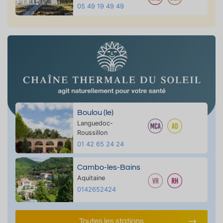
05 49 19 49 49
Boulou (le)
Languedoc-
Roussillon
01 42 65 24 24
Cambo-les-Bains
Aquitaine
0142652424
Toutes les stations