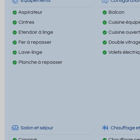
Equipements
Configuratio
Aspirateur
Balcon
Cintres
Cuisine équip
Etendoir à linge
Cuisine ouver
Fer à repasser
Double vitrag
Lave-linge
Volets électri
Planche à repasser
Salon et séjour
Chauffage et
Canapé
Chauffage cen