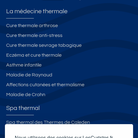
a
u
e
ni
v
s
La médecine thermale
m
er
a
a
g
ut
Cure thermale arthrose
u
n
re
Cure thermale anti-stress
x
e
s
a
c
Cure thermale sevrage tabagique
c
o
Eczéma et cure thermale
c
m
Asthme infantile
e
m
p
o
Maladie de Raynaud
té
di
Affections cutanées et thermalisme
s
té
Maladie de Crohn
s
et
Spa thermal
a
g
Spa thermal des Thermes de Caleden
ré
Spa Séquoia Redwood
m
Nous utilisons des cookies sur LesCuristes.fr