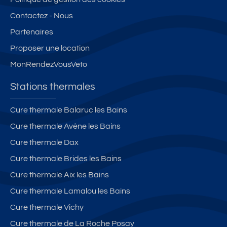
s
ei
a
e
Contactez - Nous
à
ll
ti
u
Partenaires
3
é
s
x
0
s/
é,
p
Proposer une location
0
P
cl
a
MonRendezVousVeto
m
a
a
s
d
ti
s
d
Stations thermales
e
o
s
e
s
&
é
s
Cure thermale Balaruc les Bains
th
A
3*
c
Cure thermale Avène les Bains
er
s
p
ur
m
c
a
e
Cure thermale Dax
e
e
r
s
Cure thermale Brides les Bains
s.
n
T
et
Cure thermale Aix les Bains
P
s
h
d
et
e
er
e
Cure thermale Lamalou les Bains
it
ur
m
to
Cure thermale Vichy
s
a
ut
Cure thermale de La Roche Posay