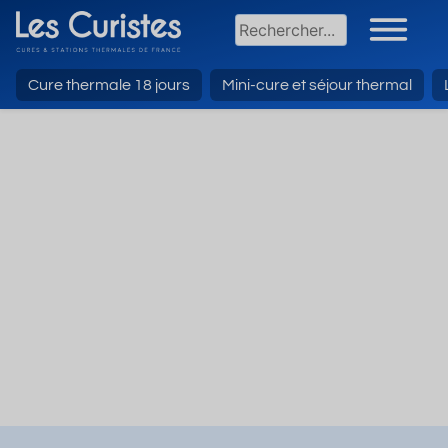
Cure thermale 18 jours
Mini-cure et séjour thermal