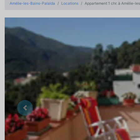
Amélie-les-Bains-Palalda
Locations
Appartement 1 chr. à Amélie-le
Précedent