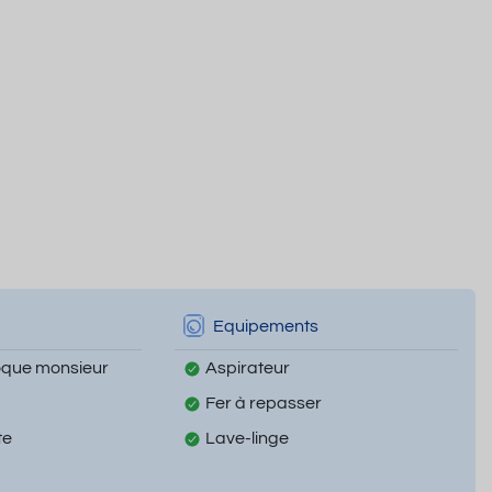
Equipements
oque monsieur
Aspirateur
Fer à repasser
te
Lave-linge