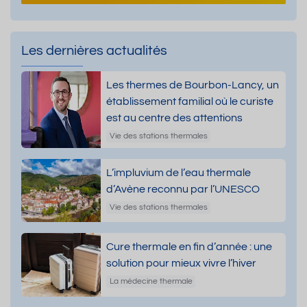
Les dernières actualités
Les thermes de Bourbon-Lancy, un
établissement familial où le curiste
est au centre des attentions
Vie des stations thermales
L’impluvium de l’eau thermale
d’Avène reconnu par l’UNESCO
Vie des stations thermales
Cure thermale en fin d’année : une
solution pour mieux vivre l’hiver
La médecine thermale