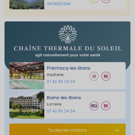
0479552344
Préchacq-les-Bains
Aquitaine
01 42 65 24 24
Bains-les-Bains
Lorraine
01 42 65 24 24
Toutes les stations