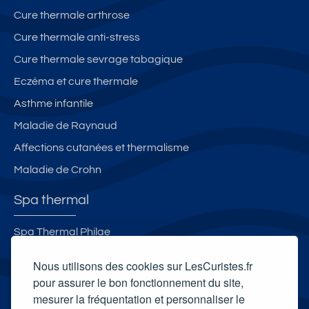
Cure thermale arthrose
Cure thermale anti-stress
Cure thermale sevrage tabagique
Eczéma et cure thermale
Asthme infantile
Maladie de Raynaud
Affections cutanées et thermalisme
Maladie de Crohn
Spa thermal
Spa Thermal Philae
Spa Thermal Chevalley d'Aix-les-Bains
Nous utilisons des cookies sur LesCuristes.fr
Spa thermal de Gréoux-les-Bains
pour assurer le bon fonctionnement du site,
mesurer la fréquentation et personnaliser le
Spa Aqua Calida