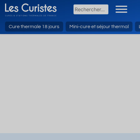
Cure thermale 18 jours
Mini-cure et séjour thermal