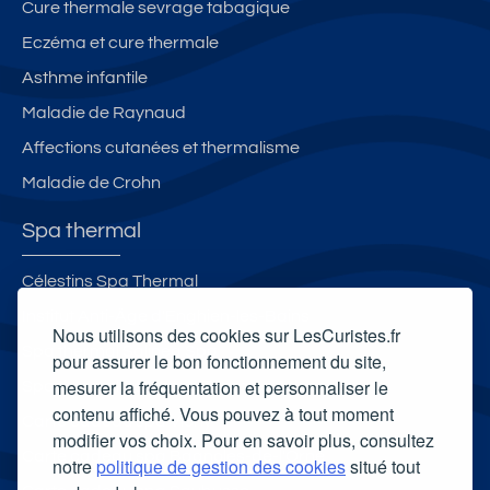
Cure thermale sevrage tabagique
Eczéma et cure thermale
Asthme infantile
Maladie de Raynaud
Affections cutanées et thermalisme
Maladie de Crohn
Spa thermal
Célestins Spa Thermal
Institut Anti-Âge d'Enghien-les-Bains
Nous utilisons des cookies sur LesCuristes.fr
Spa thermal Salinea Spa
pour assurer le bon fonctionnement du site,
mesurer la fréquentation et personnaliser le
Spa thermal Sourcéo - Thermes Adour
contenu affiché. Vous pouvez à tout moment
Carte cadeau spa Vichy
modifier vos choix. Pour en savoir plus, consultez
Carte cadeau spa Bagnoles-de-l'Orne
notre
politique de gestion des cookies
situé tout