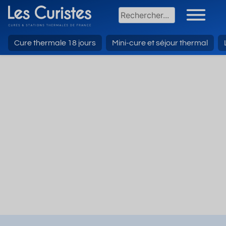
Cure thermale 18 jours
Mini-cure et séjour thermal