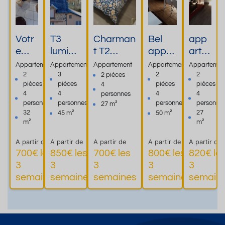
Votr
T3
Charman
Bel
app
e
lumine
t T2
appar
arte
refu
ux et
cosy-
temen
men
Appartement
Appartement
Appartement
Appartement
Appartemen
ge
calme
Proche
t de
t 2*
2
3
2
2
2 pièces
pièces
pièces
pièces
pièces
4
cosy
à 5
Thermes
standi
en
4
4
4
4
personnes
au
min. à
- Idéal
ng T2
hype
personnes
personnes
personnes
personne
27 m²
Mon
pied
pour une
4
r
32
27
45 m²
50 m²
t-
des
cure
perso
cent
m²
m²
Dore
therm
thermale
nnes
re
A partir de
A partir de
A partir de
A partir de
A partir de
es
700€ les
850€ les
700€ les
800€ les
820€ le
3
3
3
3
3
Plus
Plus
Plus
semaines
semaines
semaines
semaines
semain
d'informations
d'informations
d'informations
d'inform