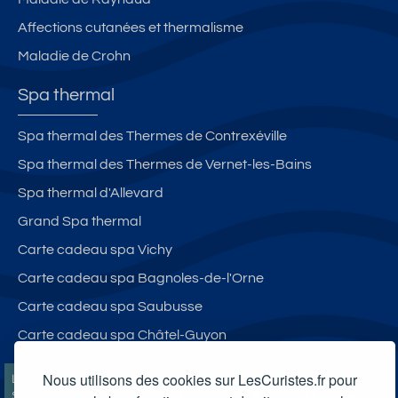
Affections cutanées et thermalisme
Maladie de Crohn
Spa thermal
Spa thermal des Thermes de Contrexéville
Spa thermal des Thermes de Vernet-les-Bains
Spa thermal d'Allevard
Grand Spa thermal
Carte cadeau spa Vichy
Carte cadeau spa Bagnoles-de-l'Orne
Carte cadeau spa Saubusse
Carte cadeau spa Châtel-Guyon
Nous utilisons des cookies sur LesCuristes.fr pour
LesCuristes.fr participe et est conforme à l'ensemble des
Spécifications et Politiques du Transparency & Consent Framework