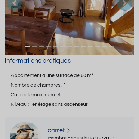
Précedent
Suiva
Informations pratiques
Appartement d'une surface de
60 m²
Nombre de chambres :
1
Capacité maximum :
4
Niveau :
1er étage sans ascenseur
carret
Membre depuis le 08/12/2023