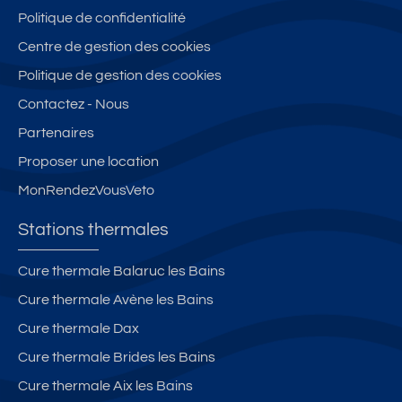
E
d
bl
er
a
Politique de confidentialité
u
e
m
bl
Centre de gestion des cookies
C
-
es
e
o
D
d
-
Politique de gestion des cookies
n
2
u
2
Contactez - Nous
n
2
C
3
Partenaires
ét
o
D
a
n
Proposer une location
bl
n
MonRendezVousVeto
e
ét
-
a
Stations thermales
D
bl
3
e
Cure thermale Balaruc les Bains
9
-
Cure thermale Avène les Bains
A
Cure thermale Dax
1
3
Cure thermale Brides les Bains
Cure thermale Aix les Bains