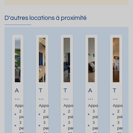
D'autres locations à proximité
A
T
T
A
T
P
2
2
p
2
P
e
sit
p
sit
Appartement
Appartement
Appartement
Appartement
Apparteme
A
nt
u
ar
u
2
2
2
3
2
pièces
pièces
pièces
pièces
pièces
R
iè
é
te
é
3
3
3
3
3
T
re
à
m
à
personnes
personnes
personnes
personnes
personne