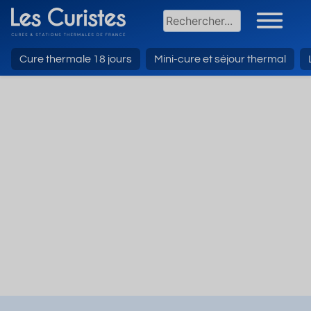
Cure thermale 18 jours
Mini-cure et séjour thermal