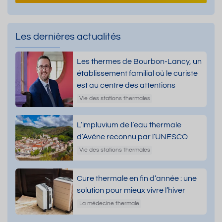
Les dernières actualités
Les thermes de Bourbon-Lancy, un
établissement familial où le curiste
est au centre des attentions
Vie des stations thermales
L’impluvium de l’eau thermale
d’Avène reconnu par l’UNESCO
Vie des stations thermales
Cure thermale en fin d’année : une
solution pour mieux vivre l’hiver
La médecine thermale