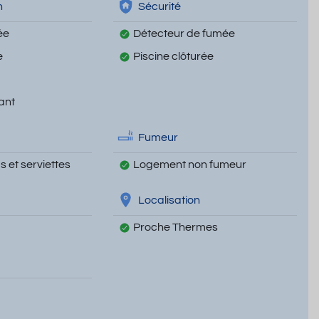
n
Sécurité
ée
Détecteur de fumée
e
Piscine clôturée
ant
Fumeur
 et serviettes
Logement non fumeur
Localisation
Proche Thermes