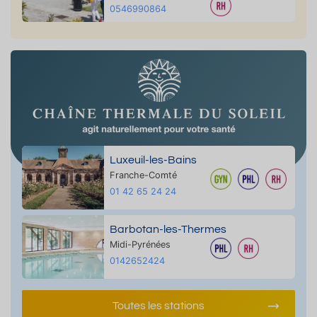
0546990864
Luxeuil-les-Bains
Franche-Comté
01 42 65 24 24
Barbotan-les-Thermes
Midi-Pyrénées
0142652424
Toutes les stations