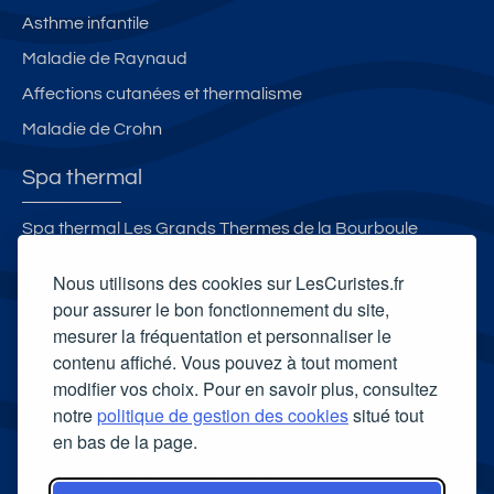
Asthme infantile
Maladie de Raynaud
Affections cutanées et thermalisme
Maladie de Crohn
Spa thermal
Spa thermal Les Grands Thermes de la Bourboule
Spa Villa Pompéi
Nous utilisons des cookies sur LesCuristes.fr
Spa thermal des Thermes de Divonne Les Bains
pour assurer le bon fonctionnement du site,
mesurer la fréquentation et personnaliser le
Célestins Spa Thermal
contenu affiché. Vous pouvez à tout moment
Carte cadeau spa Vichy
modifier vos choix. Pour en savoir plus, consultez
Carte cadeau spa Bagnoles-de-l'Orne
notre
politique de gestion des cookies
situé tout
en bas de la page.
Carte cadeau spa Saubusse
Carte cadeau spa Châtel-Guyon