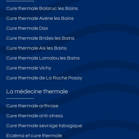
t
le
n
v
p
Cure thermale Balaruc les Bains
a
s
d
e
r
Cure thermale Avène les Bains
g
B
e
c
o
n
ai
t
t
c
Cure thermale Dax
e
n
e
e
h
Cure thermale Brides les Bains
s
s
rr
rr
e
Cure thermale Aix les Bains
a
a
a
d
u
s
s
e
Cure thermale Lamalou les Bains
t
s
s
la
Cure thermale Vichy
o
e
e
c
Cure thermale de La Roche Posay
u
e
u
r
t
r
La médecine thermale
ja
e
r
Cure thermale arthrose
di
Cure thermale anti-stress
n
Cure thermale sevrage tabagique
Eczéma et cure thermale