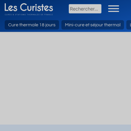
Cure thermale 18 jours
Mini-cure et séjour thermal