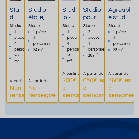
Stu
Studio 1
Stud
Studio
Agréabl
dio
étoile,
io -
pour 4
e studio
con
rez-de-
Brid
perso
meublé
Studio
Studio
Studio
Studio
Studio
fort
chaussé
es
nnes
équipé
1
1
2
1 pièce
1 pièce
pièce
pièce
pièces
4
4
abl
e, accès
les
à
2/4
4
4
4
personnes
personnes
e
direct sur
Bain
proxi
person
personnes
personnes
personnes
24 m²
28 m²
pou
le parc,
s
mité
nes
28
28
28 m²
r
2/4
des
avec
m²
m²
cur
personne
terme
parking
A partir de
A partir de
A partir de
e
s
s
700€ les
650€ les
760€ les
A partir de
A partir de
Non
Non
3
3
3
Plus
Plus
Plus
Pl
renseigné
renseigné
semaines
semaines
semaines
d'informations
d'informations
d'informations
d'informatio