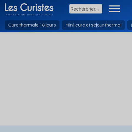
Cure thermale 18 jours
Mini-cure et séjour thermal