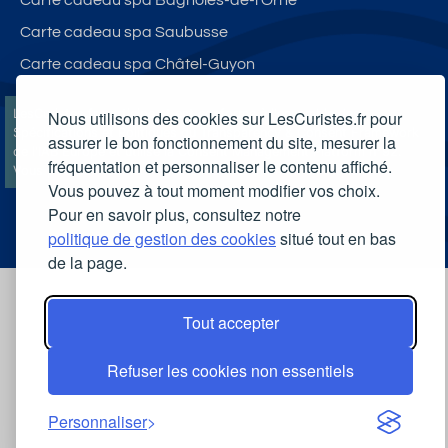
Carte cadeau spa Saubusse
Carte cadeau spa Châtel-Guyon
LesCuristes.fr participe et est conforme à l'ensemble des
Nous utilisons des cookies sur LesCuristes.fr pour
Spécifications et Politiques du Transparency & Consent Framework
assurer le bon fonctionnement du site, mesurer la
de l'IAB Europe et utilise la Consent Management Platform n°92.
fréquentation et personnaliser le contenu affiché.
Vous pouvez modifier vos choix à tout moment en
cliquant ici
.
Vous pouvez à tout moment modifier vos choix.
Pour en savoir plus, consultez notre
politique de gestion des cookies
situé tout en bas
de la page.
Tout accepter
Refuser les cookies non essentiels
Personnaliser