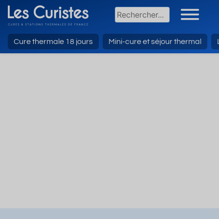
Cure thermale 18 jours
Mini-cure et séjour thermal