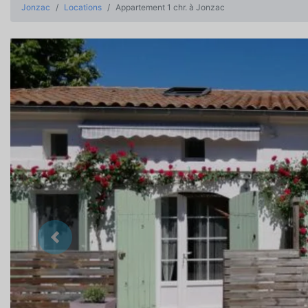
Jonzac
Locations
Appartement 1 chr. à Jonzac
Précedent