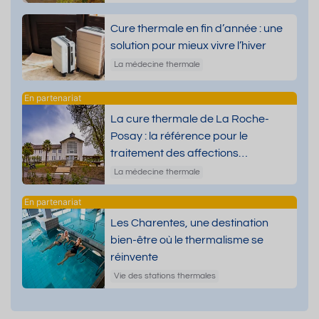
Cure thermale en fin d’année : une
solution pour mieux vivre l’hiver
La médecine thermale
La cure thermale de La Roche-
Posay : la référence pour le
traitement des affections
dermatologiques
La médecine thermale
Les Charentes, une destination
bien-être où le thermalisme se
réinvente
Vie des stations thermales