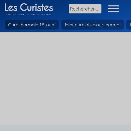
Cure thermale 18 jours
Mini-cure et séjour thermal