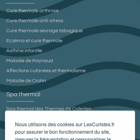
Cure thermale arthrose
Cure thermale anti-stress
Cure thermale sevrage tabagique
Eczéma et cure thermale
Asthme infantile
Maladie de Raynaud
Affections cutanées et thermalisme
Maladie de Crohn
Spa thermal
Spa thermal des Thermes de Caleden
Spa Aqua Terra
Nous utilisons des cookies sur LesCuristes.fr
Spa Villa Pompéi
pour assurer le bon fonctionnement du site,
mesurer la fréquentation et personnaliser le
Spa thermal L'Edenvik