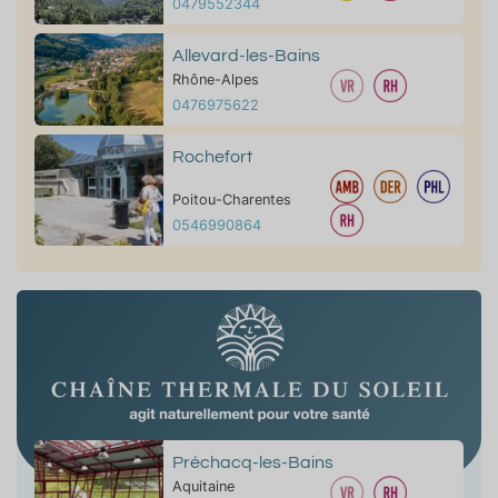
0479552344
Allevard-les-Bains
Rhône-Alpes
0476975622
Rochefort
Poitou-Charentes
0546990864
Préchacq-les-Bains
Aquitaine