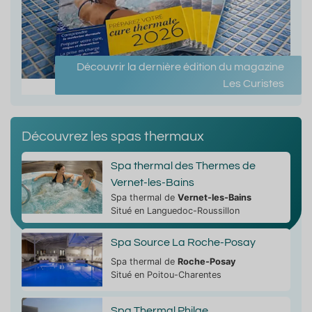
Découvrir la dernière édition du magazine
Les Curistes
Découvrez les spas thermaux
Spa thermal des Thermes de
Vernet-les-Bains
Spa thermal de
Vernet-les-Bains
Situé en Languedoc-Roussillon
Spa Source La Roche-Posay
Spa thermal de
Roche-Posay
Situé en Poitou-Charentes
Spa Thermal Philae